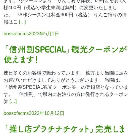
ます。 今シーズンより「りんご狩り体験」の料金をお1人
様400円（税込/小学生未満は無料）に変更いたしまし
た。 ※昨シーズンは料金300円（税込） りんご狩りの情
報はこ
[…]
Posted
bossofacms
2023年5月1日
by
「信州割SPECIAL」観光クーポンが
使えます！
連日多くのお客様で賑わっています。 遠方より当園に足を
お運びいただきましてありがとうございます！ 当園は、
「信州割SPECIAL観光クーポン券」の登録店となっていま
す。 「信州割」で県内にお泊りの方に発行されるクーポン
券
[…]
Posted
bossofacms
2022年10月12日
by
「推し店プラチナチケット」完売しま