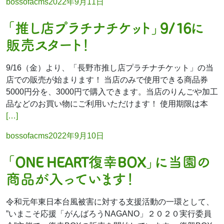
Posted
bossofacms
2022年9月11日
by
「推し店プラチナチケット」9/16に
販売スタート！
9/16（金）より、「長野市推し店プラチナチケット」の当
店での販売が始まります！ 当店のみで使用できる商品券
5000円分を、3000円で購入できます。当店のりんごや加工
品などのお買い物にご利用いただけます！ 使用期限は本
[…]
Posted
bossofacms
2022年9月10日
by
「ONE HEART復幸BOX」に当園の
商品が入っています！
令和元年東日本台風被害に対する支援活動の一環として、
”いまこそ応援「がんばろうNAGANO」２０２０実行委員