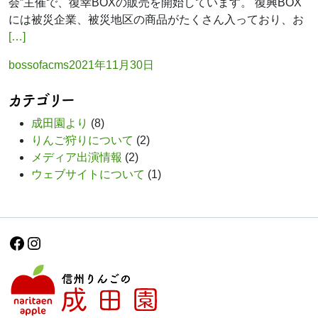
会”主催で、復幸BOXの販売を開始しています。 復興BOX
には被災企業、被災地区の商品がたくさん入っており、お
[…]
Posted
bossofacms
2021年11月30日
by
カテゴリー
成田園より
(8)
りんご狩りについて
(2)
メディア出演情報
(2)
ウェブサイトについて
(1)
Facebook
Instagram