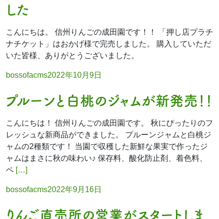
した
こんにちは。 信州りんごの成田園です！！ 「押し店プラチ
ナチケット」はおかげ様で完売しました。 購入していただ
いた皆様、ありがとうございました。
Posted
bossofacms
2022年10月9日
by
プルーンと白桃のジャムが新発売！！
こんにちは！ 信州りんごの成田園です。 秋にぴったりのフ
レッシュな新商品ができました。 プルーンジャムと白桃ジ
ャムの2種類です！ 当園で収穫した新鮮な果実で作ったジ
ャムはまさに秋の味わい♪ 保存料、酸化防止剤、着色料、
ペ
[…]
Posted
bossofacms
2022年9月16日
by
りんご直売所の営業がスタートしま