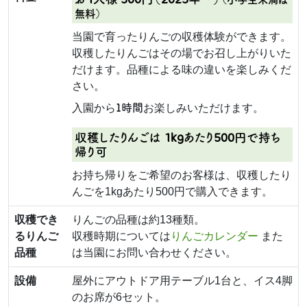
無料）
当園で育ったりんごの収穫体験ができます。
収穫したりんごはその場でお召し上がりいた
だけます。品種による味の違いを楽しみくだ
さい。
１時間
入園から
お楽しみいただけます。
収穫したりんごは 1kgあたり500円で持ち
帰り可
お持ち帰りをご希望のお客様は、収穫したり
んごを1kgあたり500円で購入できます。
収穫でき
りんごの品種は約13種類。
るりんご
収穫時期については
りんごカレンダー
また
品種
は当園にお問い合わせください。
設備
屋外にアウトドア用テーブル1台と、イス4脚
のお席が6セット。