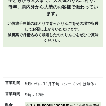
子どもから大人まで、大人気のりんご狩り。
毎年、県内外から大勢のお客様で賑わってい
ます。
北信濃千曲川のほとりで育ったりんごをその場で収穫
してお召し上がりいただけます。
減農薬で丹精込めて栽培した旬のりんごをぜひご賞味
ください。​
9
11
営業期間
月中旬～
月下旬 （シーズン中は無休）
9
17
営業時間
時～
時
料金
お1人様 500円（2025年～）
（小学生未満は